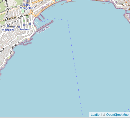
Leaflet
| ©
OpenStreetMap