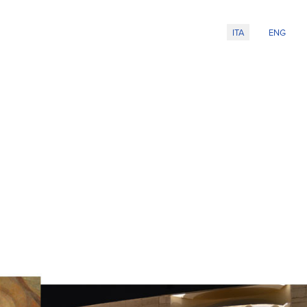
Seleziona la tua l
ITA
ENG